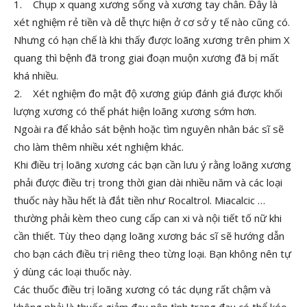
1. Chụp x quang xương sống và xương tay chân. Đây là
xét nghiệm rẻ tiền và dễ thực hiện ở cơ sở y tế nào cũng có.
Nhưng có hạn chế là khi thấy được loãng xương trên phim X
quang thì bệnh đã trong giai đoạn muộn xương đã bị mất
khá nhiều.
2. Xét nghiệm đo mật độ xương giúp đánh giá được khối
lượng xương có thể phát hiện loãng xương sớm hơn.
Ngoài ra để khảo sát bệnh hoặc tìm nguyên nhân bác sĩ sẽ
cho làm thêm nhiều xét nghiệm khác.
Khi điều trị loãng xương các bạn cần lưu ý rằng loãng xương
phải được điều trị trong thời gian dài nhiều năm và các loại
thuốc này hầu hết là đắt tiền như Rocaltrol. Miacalcic …
thường phải kèm theo cung cấp can xi và nội tiết tố nữ khi
cần thiết. Tùy theo dạng loãng xương bác sĩ sẽ hướng dẫn
cho bạn cách điều trị riêng theo từng loại. Bạn không nên tự
ý dùng các loại thuốc này.
Các thuốc điều trị loãng xương có tác dụng rất chậm và
không phải là thuốc giảm đau nên tình trạng đau có thể kéo