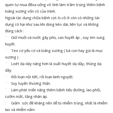
quen tự mua đềxa uống vô tình làm trầm trọng thêm bệnh
loãng xương vốn có của mình.
Ngoài tác dụng chữa bệnh cọt-ti-cô-ít còn có những tác
dụng có hại như sau khi dùng kéo dài, liên tục và không
đúng cách :
¨ Giữ muối và nước gây phù, cao huyết áp , suy tim sung
huyết.
¨ Teo cơ yếu cơ và loãng xương ( bà con hay gọi là mục
xương )
¨ Loét dạ dày nặng hơn là xuất huyết dạ dầy, thủng dạ
dầy.
¨ Rối loạn nội tiết, rối loạn kinh nguyệt.
¨ Suy tuyến thương thận.
¨ Làm phát triển nặng thêm bệnh tiểu đường, lao phổi,
cườm mắt, tăng nhãn áp.
¨ Giảm sức đề kháng nên dễ bị nhiễm trùng, nhất là nhiễm
lao và nhiễm nấm.