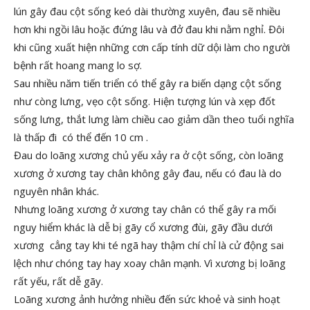
lún gây đau cột sống keó dài thường xuyên, đau sẽ nhiều
hơn khi ngồi lâu hoặc đứng lâu và đở đau khi nằm nghỉ. Đôi
khi cũng xuất hiện những cơn cấp tính dữ dội làm cho người
bệnh rất hoang mang lo sợ.
Sau nhiều năm tiến triển có thể gây ra biến dạng cột sống
như còng lưng, vẹo cột sống. Hiện tượng lún và xẹp đốt
sống lưng, thắt lưng làm chiều cao giảm dần theo tuổi nghĩa
là thấp đi có thể đến 10 cm .
Đau do loãng xương chủ yếu xảy ra ở cột sống, còn loãng
xương ở xương tay chân không gây đau, nếu có đau là do
nguyên nhân khác.
Nhưng loãng xương ở xương tay chân có thể gây ra mối
nguy hiểm khác là dễ bị gãy cổ xương đùi, gãy đầu dưới
xương cẳng tay khi té ngã hay thậm chí chỉ là cử động sai
lệch như chóng tay hay xoay chân mạnh. Vì xương bị loãng
rất yếu, rất dễ gãy.
Loãng xương ảnh hưởng nhiều đến sức khoẻ và sinh hoạt