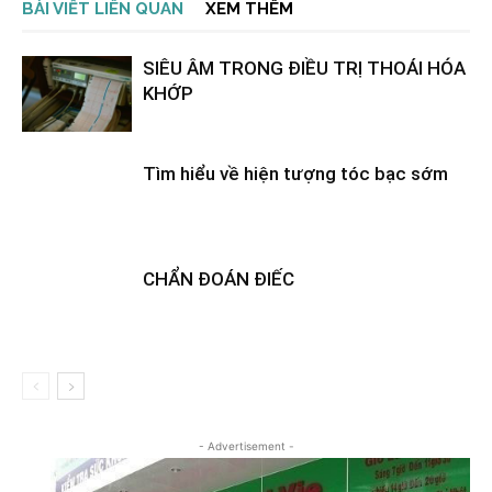
BÀI VIẾT LIÊN QUAN
XEM THÊM
SIÊU ÂM TRONG ĐIỀU TRỊ THOÁI HÓA
KHỚP
Tìm hiểu về hiện tượng tóc bạc sớm
CHẨN ĐOÁN ĐIẾC
- Advertisement -