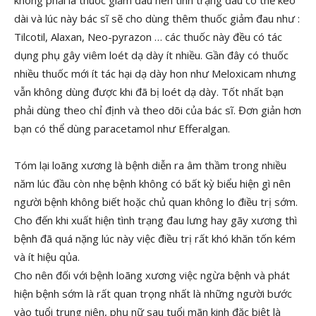
dài và lúc này bác sĩ sẽ cho dùng thêm thuốc giảm đau như :
Tilcotil, Alaxan, Neo-pyrazon … các thuốc này đều có tác
dụng phụ gây viêm loét dạ dày ít nhiều. Gần đây có thuốc
nhiều thuốc mới ít tác hại dạ dày hon như Meloxicam nhưng
vẫn không dùng được khi đã bị loét dạ dày. Tốt nhất bạn
phải dùng theo chỉ định và theo dõi của bác sĩ. Đơn giản hơn
bạn có thể dùng paracetamol như Efferalgan.
Tóm lại loãng xương là bệnh diễn ra âm thầm trong nhiều
năm lúc đầu còn nhẹ bệnh không có bất kỳ biểu hiện gì nên
người bệnh không biết hoặc chủ quan không lo điều trị sớm.
Cho đến khi xuất hiện tình trạng đau lưng hay gãy xương thì
bệnh đã quá nặng lúc này việc điều trị rất khó khăn tốn kém
và ít hiệu qủa.
Cho nên đối với bệnh loãng xương việc ngừa bệnh và phát
hiện bệnh sớm là rất quan trọng nhất là những người bước
vào tuổi trung niên, phụ nữ sau tuổi mãn kinh đặc biệt là