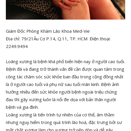
Giám Đốc Phòng Khám Lão Khoa Med-Vie
Địa chỉ: 79/21Âu Cơ P.14, Q.11, TP. HCM Điện thoại:
2249.9494
Loãng xương là bệnh khá phổ biến hiện nay ở người cao tuổi.
Bệnh đã và đang trở thành vấn đề cần được quan tâm trong
công tác chăm sóc sức khỏe ban đầu trong cộng đồng nhất
là ở người cao tuổi và phụ nữ sau tuổi mãn kinh. Bệnh ảnh
hưởng nhiều đến sức khỏe người bệnh ngoài triệu chứng
đau thì gãy xương luôn là nổi đe dọa với bản thân người
bệnh và gia đình.
Loãng xương là tiến trình tự nhiên của cơ thể, âm thầm
nhưng nguy hiểm trong quá trình lão hoá, đặc trưng bởi sư
mất chất xương làm cho xương trở nên dòn và dễ gãy.