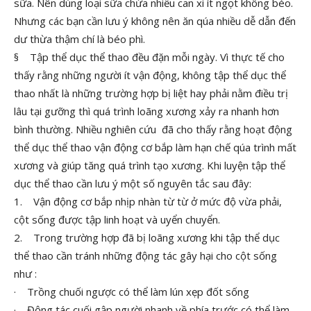
sữa. Nên dùng loại sữa chứa nhiều can xi ít ngọt không béo.
Nhưng các bạn cần lưu ý không nên ăn qúa nhiều dễ dẫn đến
dư thừa thậm chí là béo phì.
§ Tập thể dục thể thao đều đặn mỗi ngày. Vì thực tế cho
thấy rằng những người ít vận động, không tập thể dục thể
thao nhất là những trường hợp bị liệt hay phải nằm điều trị
lâu tại gưỡng thì quá trình loãng xương xảy ra nhanh hơn
bình thường. Nhiều nghiên cứu đã cho thấy rằng hoạt động
thể dục thể thao vận động cơ bắp làm hạn chế qúa trình mất
xương và giúp tăng quá trình tạo xương. Khi luyện tập thể
dục thể thao cần lưu ý một số nguyên tắc sau đây:
1. Vận động cơ bắp nhịp nhàn từ từ ở mức độ vừa phải,
cột sống được tập linh hoạt và uyển chuyển.
2. Trong trường hợp đã bị loãng xương khi tập thể dục
thể thao cần tránh những động tác gây hại cho cột sống
như :
· Trồng chuối ngược có thể làm lún xẹp đốt sống
· Động tác cuối gập người nhanh về phía trước có thể làm