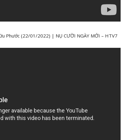
n Hữu Phước (22/01/2022) | NỤ CƯỜI NGÀY MỚI – HTV7