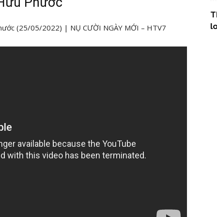
 Hữu Phước
T
l
 Phước (25/05/2022) | NỤ CƯỜI NGÀY MỚI – HTV7