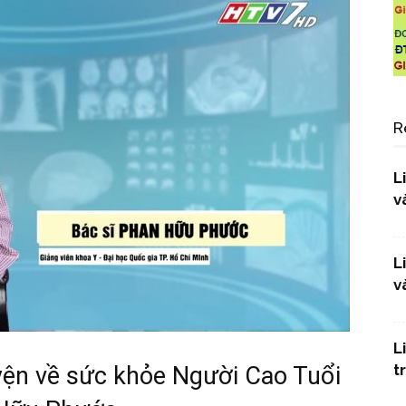
R
L
v
L
v
L
t
yện về sức khỏe Người Cao Tuổi