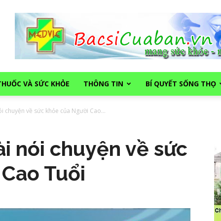
THUỐC VÀ SỨC KHỎE
THÔNG TIN
BÍ QUYẾT SỐNG THỌ
i chuyện về sức khỏe của Người Cao...
i nói chuyện về sức
 Cao Tuổi