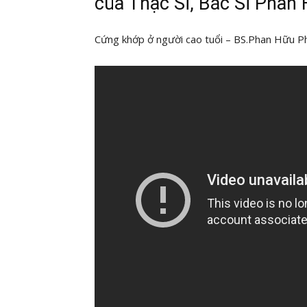
của Thạc Sĩ, Bác Sĩ Phan
Cứng khớp ở người cao tuổi – BS.Phan Hữu